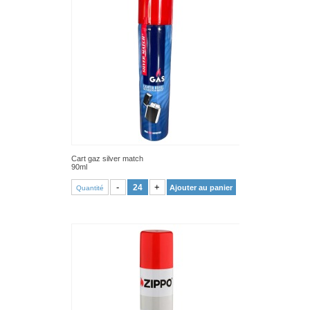
Cart gaz silver match
90ml
VOIR PRODUIT
-
+
Ajouter au panier
Quantité