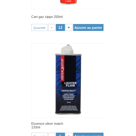
Cart gaz zippo 250ml
VOIR PRODUIT
-
+
Ajouter au panier
Quantité
Essence silver match
133ml
VOIR PRODUIT