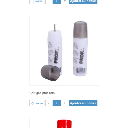
-
+
Ajouter au panier
Quantité
Cart gaz prof 18ml
VOIR PRODUIT
-
+
Ajouter au panier
Quantité