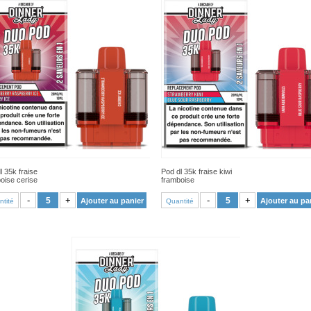
l 35k fraise
Pod dl 35k fraise kiwi
oise cerise
framboise
VOIR PRODUIT
VOIR PRODUIT
-
+
-
+
Ajouter au panier
Ajouter au pa
tité
Quantité