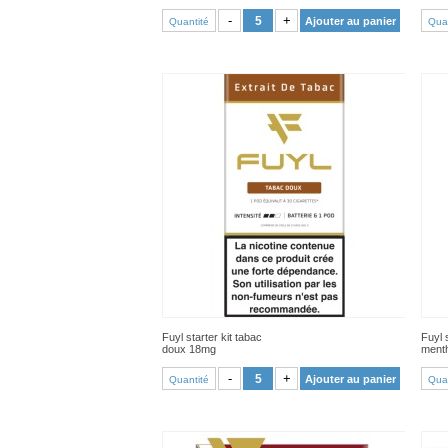
VOIR PRODUIT
-
+
Ajouter au panier
Quantité
Quan
Fuyl starter kit tabac
Fuyl 
doux 18mg
ment
VOIR PRODUIT
-
+
Ajouter au panier
Quantité
Quan