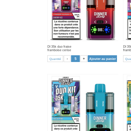
Dl 35k duo fraise
Dl 35
framboise cerise
framb
VOIR PRODUIT
-
+
Ajouter au panier
Quantité
Quan