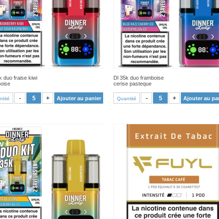
k duo fraise kiwi
Dl 35k duo framboise
oise
cerise pasteque
VOIR PRODUIT
VOIR PRODUIT
-
+
-
+
Ajouter au panier
Ajouter au pa
tité
Quantité