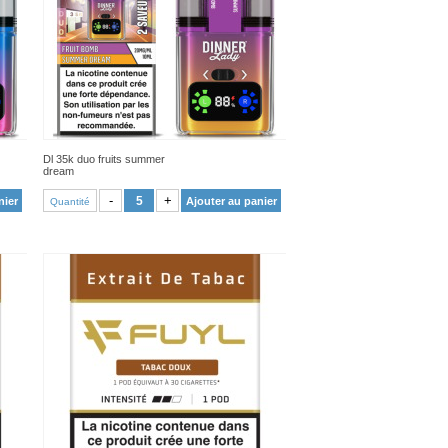
Dl 35k duo fruits summer
dream
VOIR PRODUIT
-
+
nier
Ajouter au panier
Quantité