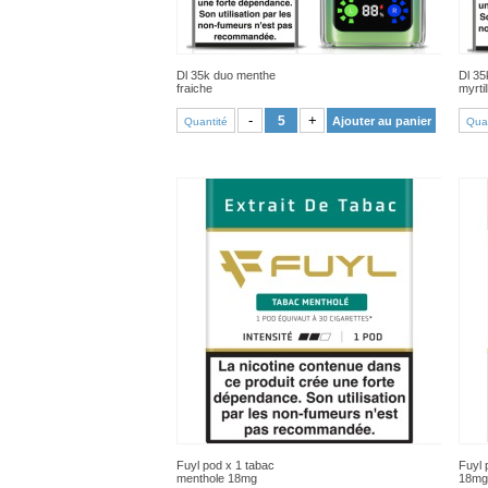
Dl 35k duo menthe
Dl 35
fraiche
myrtil
VOIR PRODUIT
-
+
Ajouter au panier
Quantité
Quan
Fuyl pod x 1 tabac
Fuyl 
menthole 18mg
18mg