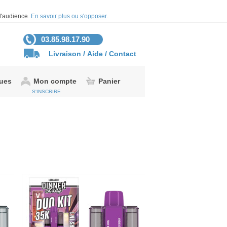
 d'audience.
En savoir plus ou s'opposer
.
03.85.98.17.90
Livraison
/
Aide
/
Contact
gues
Mon compte
Panier
S'INSCRIRE