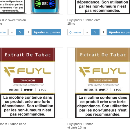
k duo sweet fusion
Fuyl pod x 1 tabac cafe
le
18mg
VOIR PRODUIT
VOIR PRODUIT
-
+
-
+
Ajouter au panier
Ajouter au pa
tité
Quantité
pod x 1 tabac riche
Fuyl pod x 1 tabac
virginie 18mg