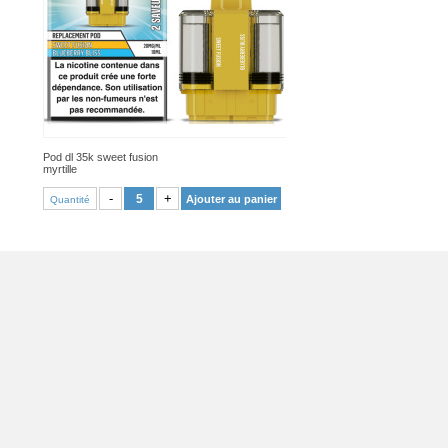
Pod dl 35k sweet fusion
myrtille
VOIR PRODUIT
-
+
Ajouter au panier
Quantité