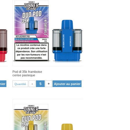
Pod dl 35k framboise
cerise pasteque
VOIR PRODUIT
-
+
nier
Ajouter au panier
Quantité