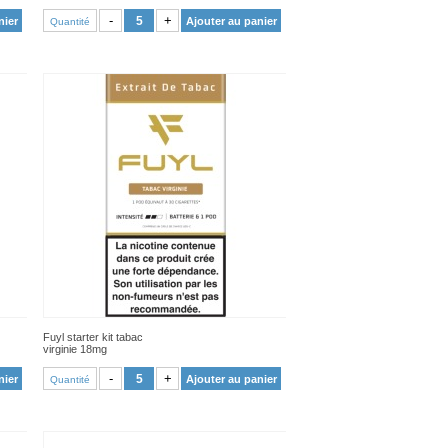
VOIR PRODUIT
-
+
nier
Ajouter au panier
Quantité
Fuyl starter kit tabac
virginie 18mg
VOIR PRODUIT
-
+
nier
Ajouter au panier
Quantité