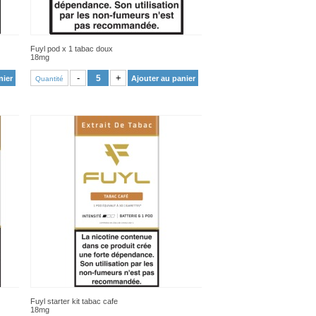
Fuyl pod x 1 tabac doux
18mg
VOIR PRODUIT
-
+
nier
Ajouter au panier
Quantité
Fuyl starter kit tabac cafe
18mg