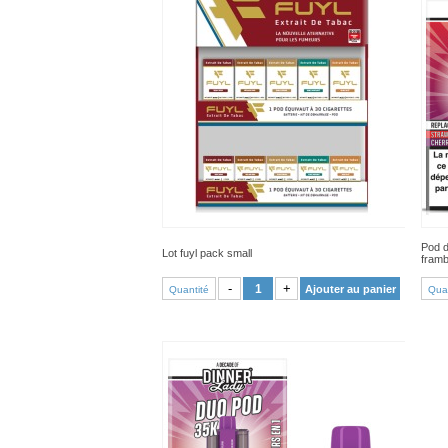
Pod d
Lot fuyl pack small
framb
VOIR PRODUIT
-
+
Ajouter au panier
Quantité
Quan