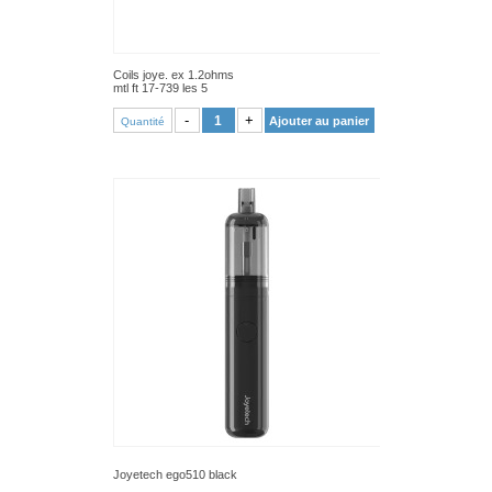
Coils joye. ex 1.2ohms
mtl ft 17-739 les 5
VOIR PRODUIT
-
+
Ajouter au panier
Quantité
Joyetech ego510 black