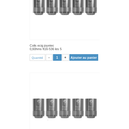
Coils ecig joyetec
0,60hms ft16-536 les 5
VOIR PRODUIT
-
+
Ajouter au panier
Quantité