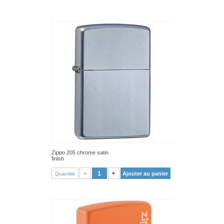
Zippo 205 chrome satin
finish
VOIR PRODUIT
-
+
Ajouter au panier
Quantité