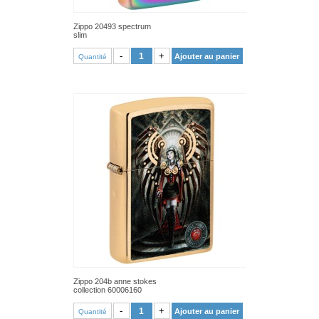
Zippo 20493 spectrum
slim
VOIR PRODUIT
-
+
Ajouter au panier
Quantité
Zippo 204b anne stokes
collection 60006160
VOIR PRODUIT
-
+
Ajouter au panier
Quantité