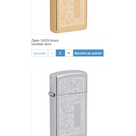
Zippo 1652b brass
venetian dore
VOIR PRODUIT
-
+
Ajouter au panier
Quantité