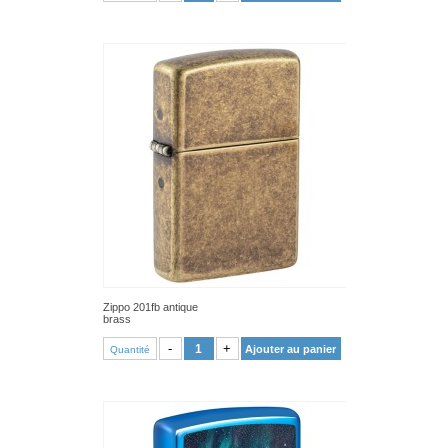
Zippo 201fb antique
brass
VOIR PRODUIT
-
+
Ajouter au panier
Quantité