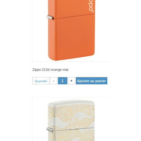
Zippo 213zl orange mat
VOIR PRODUIT
-
+
Ajouter au panier
Quantité