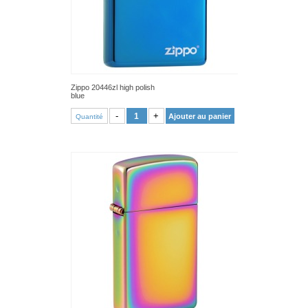
Zippo 20446zl high polish
blue
VOIR PRODUIT
-
+
Ajouter au panier
Quantité