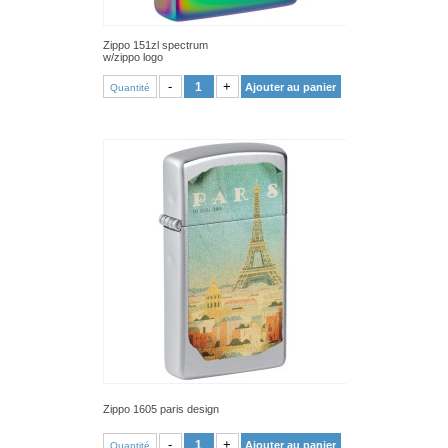
Zippo 151zl spectrum
w/zippo logo
VOIR PRODUIT
-
+
Ajouter au panier
Quantité
Zippo 1605 paris design
VOIR PRODUIT
-
+
Ajouter au panier
Quantité