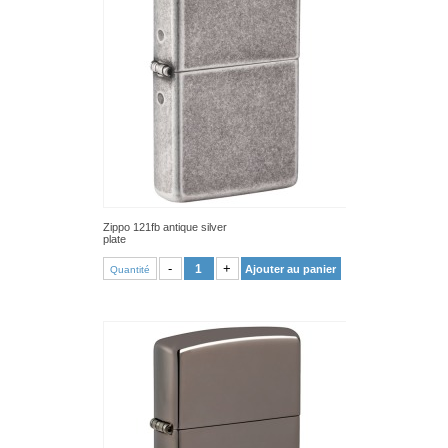
Zippo 121fb antique silver
plate
VOIR PRODUIT
-
+
Ajouter au panier
Quantité