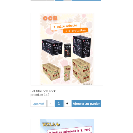
Lot filtre ocb stick
premium 1+2
VOIR PRODUIT
-
+
Ajouter au panier
Quantité