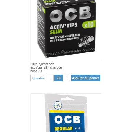
Filtre 7,0mm ocb
activ'tips slim charbon
boite 10
VOIR PRODUIT
-
+
Ajouter au panier
Quantité