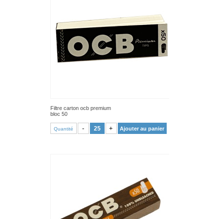
Filtre carton ocb premium
bloc 50
VOIR PRODUIT
-
+
Ajouter au panier
Quantité