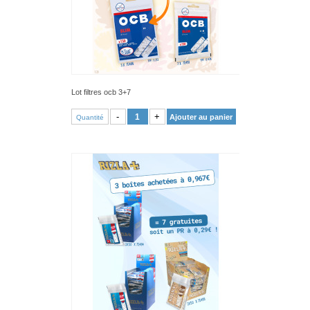
Lot filtres ocb 3+7
VOIR PRODUIT
-
+
Ajouter au panier
Quantité