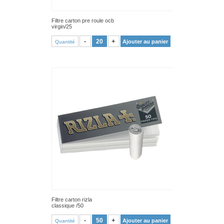
Filtre carton pre roule ocb
virgin/25
VOIR PRODUIT
-
+
Ajouter au panier
Quantité
Filtre carton rizla
classique /50
VOIR PRODUIT
-
+
Ajouter au panier
Quantité