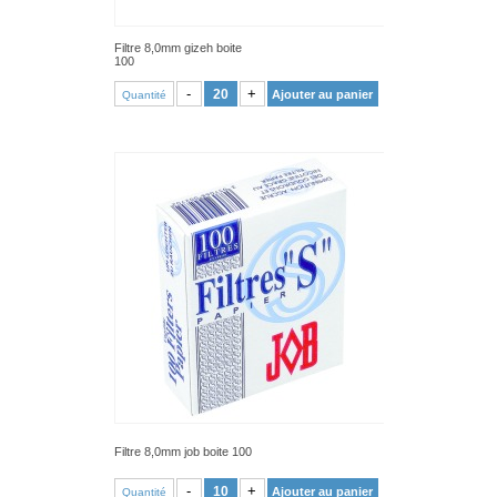
Filtre 8,0mm gizeh boite
100
VOIR PRODUIT
-
+
Ajouter au panier
Quantité
Filtre 8,0mm job boite 100
VOIR PRODUIT
-
+
Ajouter au panier
Quantité