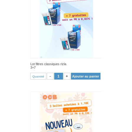
Lot filtres classiques rizla
3+7
VOIR PRODUIT
-
+
Ajouter au panier
Quantité