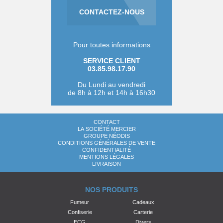
CONTACTEZ-NOUS
Pour toutes informations
SERVICE CLIENT
03.85.98.17.90
Du Lundi au vendredi
de 8h à 12h et 14h à 16h30
CONTACT
LA SOCIÉTÉ MERCIER
GROUPE NÉODIS
CONDITIONS GÉNÉRALES DE VENTE
CONFIDENTIALITÉ
MENTIONS LÉGALES
LIVRAISON
NOS PRODUITS
Fumeur
Cadeaux
Confiserie
Carterie
ECG
Divers