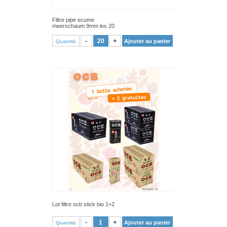
Filtre pipe ecume
meerschaum 9mm les 20
VOIR PRODUIT
-
+
Ajouter au panier
Quantité
Lot filtre ocb stick bio 1+2
VOIR PRODUIT
-
+
Ajouter au panier
Quantité