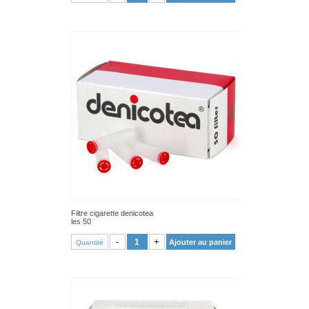
Filtre cigarette denicotea
les 50
VOIR PRODUIT
-
+
Ajouter au panier
Quantité