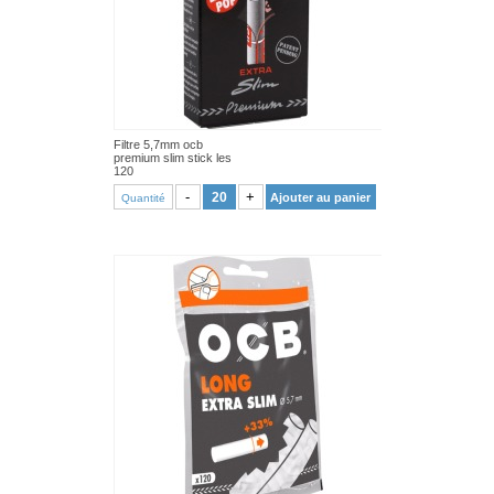
Filtre 5,7mm ocb
premium slim stick les
120
VOIR PRODUIT
-
+
Ajouter au panier
Quantité