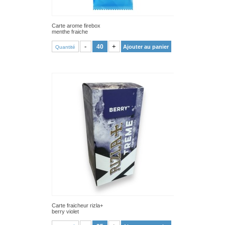
Carte arome firebox
menthe fraiche
VOIR PRODUIT
-
+
Ajouter au panier
Quantité
Carte fraicheur rizla+
berry violet
VOIR PRODUIT