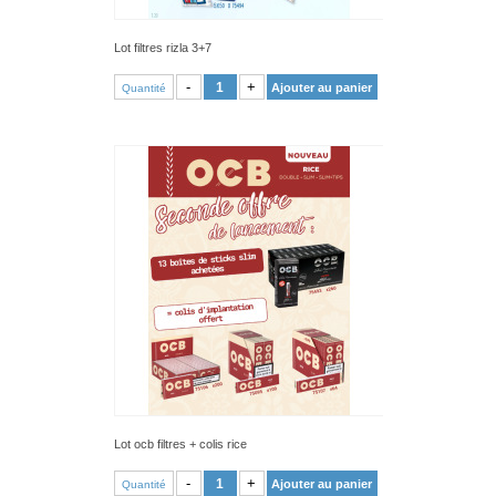
Lot filtres rizla 3+7
VOIR PRODUIT
-
+
Ajouter au panier
Quantité
Lot ocb filtres + colis rice
VOIR PRODUIT
-
+
Ajouter au panier
Quantité