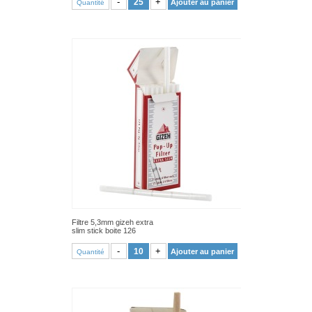
-
+
Ajouter au panier
Quantité
Filtre 5,3mm gizeh extra
slim stick boite 126
VOIR PRODUIT
-
+
Ajouter au panier
Quantité