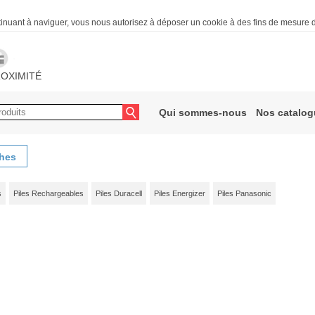
ntinuant à naviguer, vous nous autorisez à déposer un cookie à des fins de mesure
OXIMITÉ
Qui sommes-nous
Nos catalo
ches
s
Piles Rechargeables
Piles Duracell
Piles Energizer
Piles Panasonic