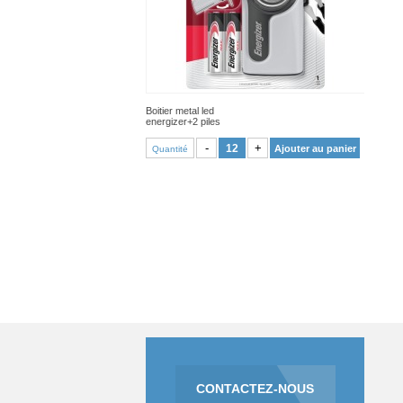
Boitier metal led
energizer+2 piles
VOIR PRODUIT
-
+
Ajouter au panier
Quantité
CONTACTEZ-NOUS