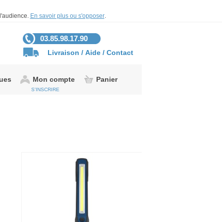
 d'audience.
En savoir plus ou s'opposer
.
03.85.98.17.90
Livraison
/
Aide
/
Contact
gues
Mon compte
Panier
S'INSCRIRE