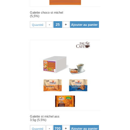
Galette choco st michel
(5,5%)
VOIR PRODUIT
-
+
Ajouter au panier
Quantité
Galette st michel ass
3.5g (5.5%)
VOIR PRODUIT
-
+
Ajouter au panier
Quantité