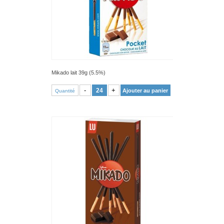
Mikado lait 39g (5.5%)
VOIR PRODUIT
-
+
Ajouter au panier
Quantité