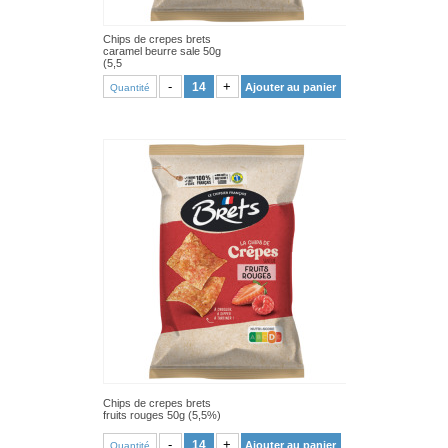
Chips de crepes brets
caramel beurre sale 50g
(5,5
VOIR PRODUIT
-
+
Ajouter au panier
Quantité
Chips de crepes brets
fruits rouges 50g (5,5%)
VOIR PRODUIT
-
+
Ajouter au panier
Quantité