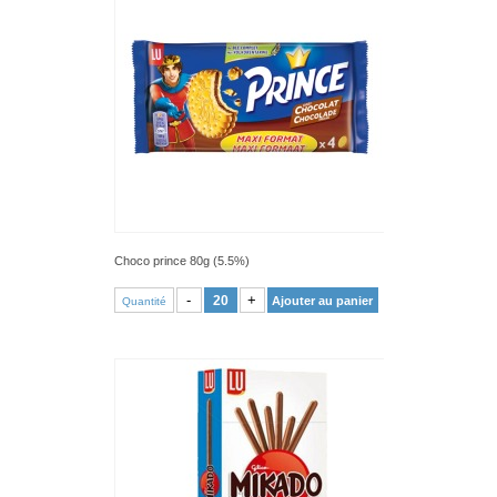
Choco prince 80g (5.5%)
VOIR PRODUIT
-
+
Ajouter au panier
Quantité