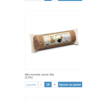
Mini nonnette cassis 60g
(5.5%)
VOIR PRODUIT
-
+
Ajouter au panier
Quantité