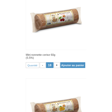
Mini nonnette cerise 60g
(5.5%)
VOIR PRODUIT
-
+
Ajouter au panier
Quantité