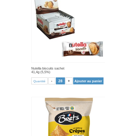
Nutella biscuits sachet
41,4g (5,5%)
VOIR PRODUIT
-
+
Ajouter au panier
Quantité