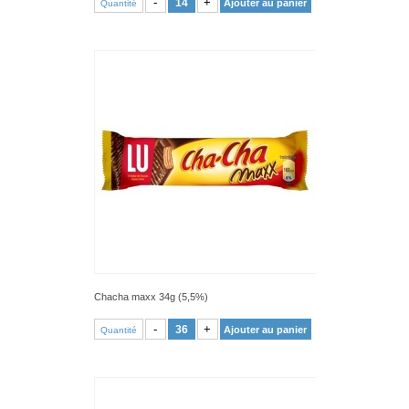
-
+
Ajouter au panier
Quantité
Chacha maxx 34g (5,5%)
VOIR PRODUIT
-
+
Ajouter au panier
Quantité