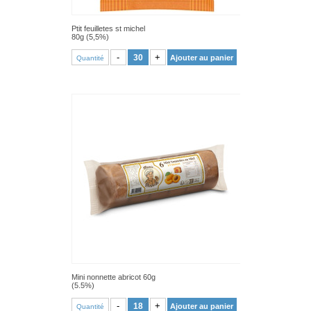
Ptit feuilletes st michel
80g (5,5%)
VOIR PRODUIT
-
+
Ajouter au panier
Quantité
Mini nonnette abricot 60g
(5.5%)
VOIR PRODUIT
-
+
Ajouter au panier
Quantité