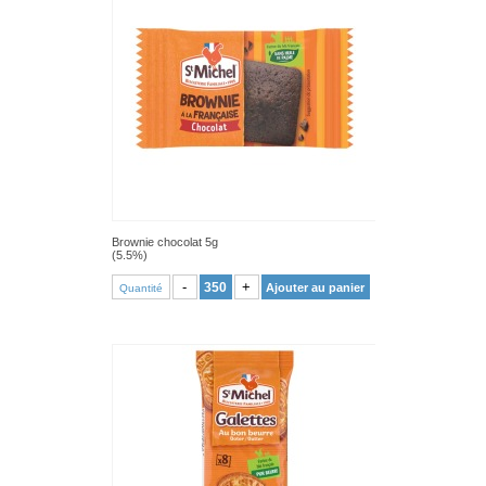
Brownie chocolat 5g
(5.5%)
VOIR PRODUIT
-
+
Ajouter au panier
Quantité