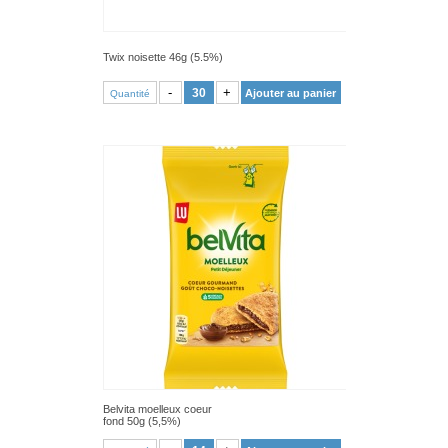
Twix noisette 46g (5.5%)
VOIR PRODUIT
-
+
Ajouter au panier
Quantité
Belvita moelleux coeur
fond 50g (5,5%)
VOIR PRODUIT