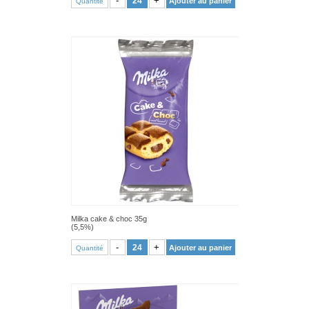
-
+
Ajouter au panier
Quantité
Milka cake & choc 35g
(5,5%)
VOIR PRODUIT
-
+
Ajouter au panier
Quantité