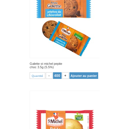
Galette st michel pepite
choc 3.5g (5.5%)
VOIR PRODUIT
-
+
Ajouter au panier
Quantité