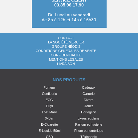
SERVICE CLIENT
03.85.98.17.90
Du Lundi au vendredi
de 8h à 12h et 14h à 16h30
CONTACT
LA SOCIÉTÉ MERCIER
GROUPE NÉODIS
CONDITIONS GÉNÉRALES DE VENTE
CONFIDENTIALITÉ
MENTIONS LÉGALES
LIVRAISON
NOS PRODUITS
Fumeur
Cadeaux
Confiserie
Carterie
ECG
Divers
Fuyl
Jouet
Lost Mary
Horlogerie
X-Bar
Livres et plans
E-Cigarette
Parfum et hygiène
E-Liquide 50ml
Photo et numérique
CBD
Téléphonie