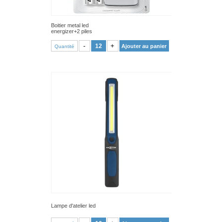
Boitier metal led
energizer+2 piles
VOIR PRODUIT
-
+
Ajouter au panier
Quantité
Lampe d'atelier led
VOIR PRODUIT